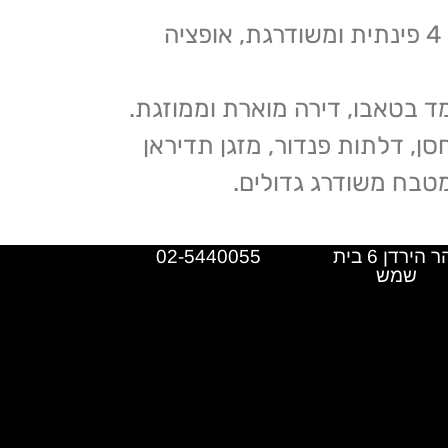
דירת פנטהאוס מפוארת, 5 חדרים, קומה 4 פינתית ומשודרגת, אופציה
6 מ"ר, גג 25 מ"ר מוצמד בטאבו, דירה מוארת וממוזגת.
ן, דלתות פנדור, מזגן תדיראן
מטבח משודרג גדולים.
נהר הירדן 6 בית
02-5440055
שמש