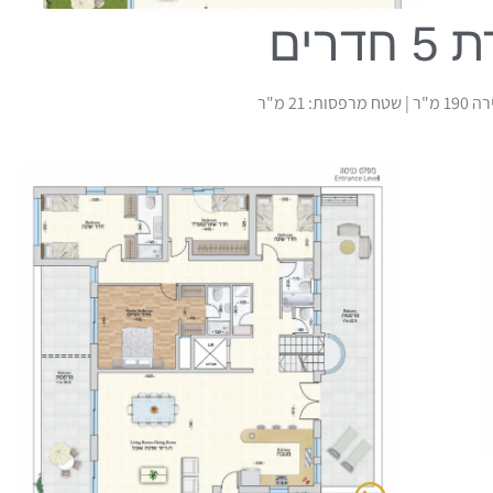
חדרים
סות: 21 מ"ר