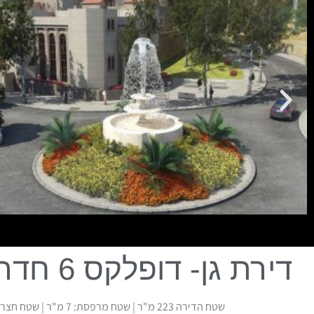
דירת גן- דופלקס 6 חדרים
שטח הדירה 223 מ"ר | שטח מרפסת: 7 מ"ר | שטח חצר 72 מ"ר