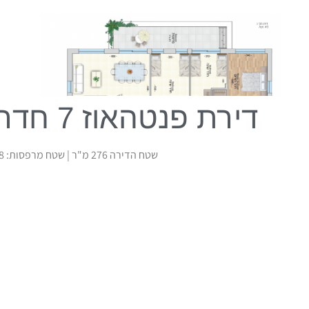
דירת פנטהאוז 7 חדרים
שטח הדירה 276 מ"ר | שטח מרפסות: 118 מ"ר